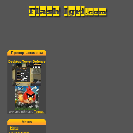
Препоръчваме ви
Desktop Tower Defence
или ако обичате
Тетрис
Меню
-
Игри