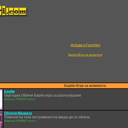
Добави в Favorites
Барби Игри за момичета
Барби Игри за момичета
Барби
Още една Облечи Барби игра за разнообразие
(Играна 384803 пъти)
Облечи Мацката
Помогни на тази екстравагантна мацка да се облече.
(Играна 298968 пъти)