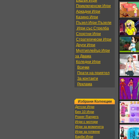
Екшън Игри
Приключенски Игри
Аркадни Игри
Казино Игри
Пъзел Игри Пъзели
Игри със Стрелба
Спортни Игри
Стратегически Игри
Други Игри
Мултиплейър Игри
за Двама
Коледни Игри
-
Всички
-
Прати на приятел
-
За контакти
-
Реклама
Избрани Колекции
Детски Игри
Бен 10 Игри
Power Rangers
Игри с мотори
Игри за момичета
Игри за готвене
Барби Игри