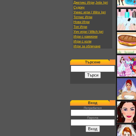
Джетикс Игри
Jetix Igri
Судоку
Уинкс игри | Winx Igri
Тетрис Игри
Нови Игри
Топ Игри
Уич игри | Witch Igri
Игри с камиони
Игри с коли
Игри за обличане
Търсене
Вход
Потребител
Парола