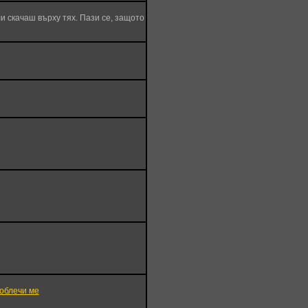
и скачаш върху тях. Пази се, защото
облечи ме