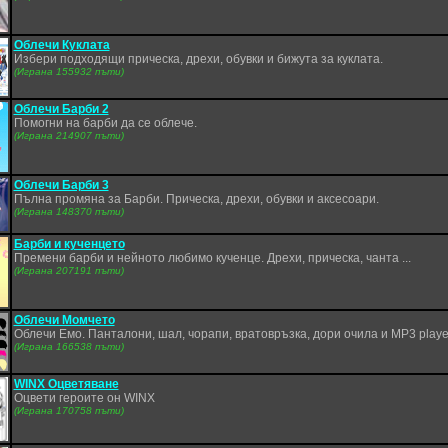
Облечи Куклата
Избери подходящи прическа, дрехи, обувки и бижута за куклата.
(Играна 155932 пъти)
Облечи Барби 2
Помогни на барби да се облече.
(Играна 214907 пъти)
Облечи Барби 3
Пълна промяна за Барби. Прическа, дрехи, обувки и аксесоари.
(Играна 148370 пъти)
Барби и кученцето
Премени барби и нейното любимо кученце. Дрехи, прическа, чанта ...
(Играна 207191 пъти)
Облечи Момчето
Облечи Емо. Панталони, шал, чорапи, вратовръзка, дори очила и MP3 player
(Играна 166538 пъти)
WINX Оцветяване
Оцвети героите он WINX
(Играна 170758 пъти)