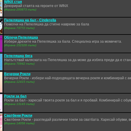
WINX стая
Декорирай стаята на героите от WINX
(Играна 200873 пъти)
Пепеляшка на бал - Cinderella
Помогни на Пепеляшка да стигне навреме за бала
(Играна 73772 пъти)
Облечи Пепеляшка
Избери дрехите на Пепеляшка за бала. Специална игра за момичета.
(Играна 152328 пъти)
Пепеляшка бяга
Напътствай каляската на Пепеляшка за да може да избяга преди да е стан
(Играна 70942 пъти)
Вечерни Рокли
Вечерни Рокли - избери най-подходящата вечерна рокля и комбинирай с ак
(Играна 12415 пъти)
Рокли за бал
Рокли за бал - харесай твоята рокля за бал и я пробвай. Комбинирай с обу
(Играна 13143 пъти)
Сватбени Рокли
Сватбени Рокли - разгледай различни токли за сватбата. Харесай обувки, 
(Играна 14058 пъти)