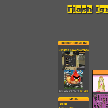
Препоръчваме ви
Desktop Tower Defence
или ако обичате
Тетрис
Меню
-
Игри