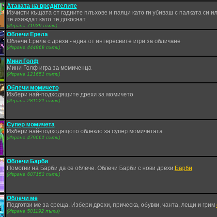
Атаката на вредителите
Изчисти къщата от гадните плъхове и паяци като ги убиваш с палката си ил
те изяждат като те докоснат.
(Играна 71939 пъти)
Облечи Ерела
Облечи Ерела с дрехи - една от интересните игри за обличане
(Играна 444969 пъти)
Мини Голф
Мини Голф игра за момиченца
(Играна 121651 пъти)
Облечи момичето
Избери най-подходящите дрехи за момичето
(Играна 281521 пъти)
Супер момичета
Избери най-подходящото облекло за супер момичетата
(Играна 479661 пъти)
Облечи Барби
Помогни на Барби да се облече. Облечи Барби с нови дрехи
Барби
(Играна 607153 пъти)
Облечи ме
Подготви ме за среща. Избери дрехи, прическа, обувки, чанта, лещи и грим
(Играна 501192 пъти)