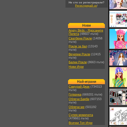
Не сте се регистрирали?
Регистрирай се
!
Нови
Angry Birds - Ядосаните
Пилета
(48607 пъти)
Сватбени Рокли
(14058
пъти)
Рокли за бал
(13143
пъти)
Вечерни Рокли
(12415
пъти)
Бални Рокли
(8663 пъти)
Нови Игри
Най-играни
Самурай Джак
(734313
пъти)
Готвачка
(669201 пъти)
Облечи Барби
(607153
пъти)
Облечи ме
(501192
пъти)
Супер момичета
(479661 пъти)
Всички Топ Игри