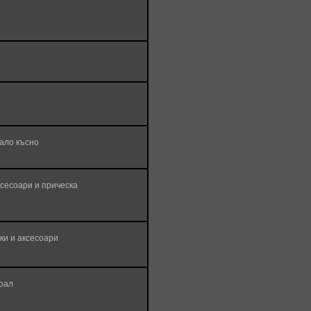
ало късно
сесоари и прическа
вки и аксесоари
воал