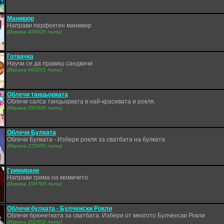
Маникюр
Направи перфектен маникюр
(Играна 439025 пъти)
Готвачка
Научи се да правиш сандвичи
(Играна 669201 пъти)
Облечи танцьорката
Облечи салса танцьорката в най-красивата и рокля.
(Играна 292808 пъти)
Облечи Булката
Облечи Булката - Избери рокля за сватбата на булката
(Играна 272650 пъти)
Гримиране
Направи грима на момичето
(Играна 199793 пъти)
Облечи булката - Булченски Рокли
Облечи брюнетката за сватбата. Избери от многото Булченски Рокли
(Играна 202402 пъти)