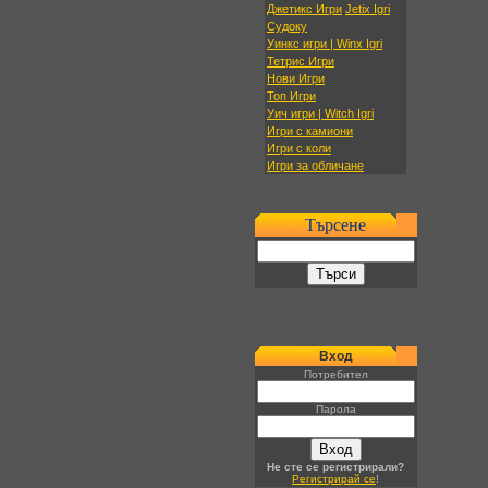
Джетикс Игри
Jetix Igri
Судоку
Уинкс игри | Winx Igri
Тетрис Игри
Нови Игри
Топ Игри
Уич игри | Witch Igri
Игри с камиони
Игри с коли
Игри за обличане
Търсене
Вход
Потребител
Парола
Не сте се регистрирали?
Регистрирай се
!