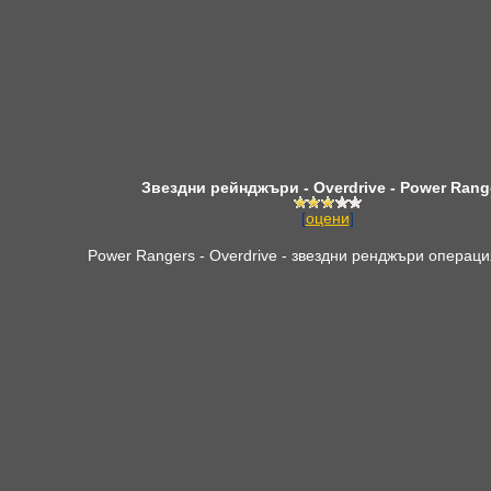
Звездни рейнджъри - Overdrive - Power Rang
[
оцени
]
Power Rangers - Overdrive - звездни ренджъри операция