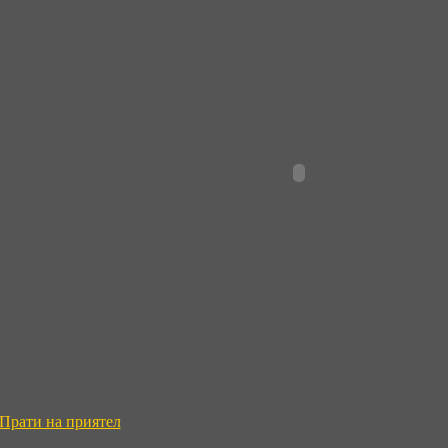
Прати на приятел