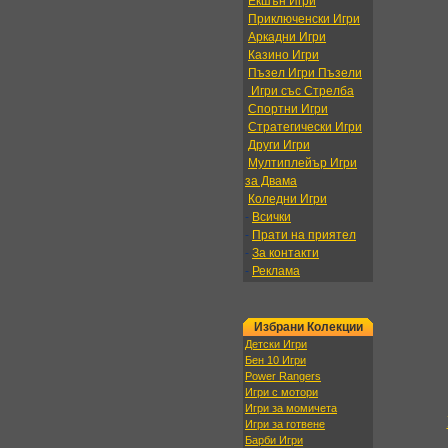
Екшън Игри
Приключенски Игри
Аркадни Игри
Казино Игри
Пъзел Игри Пъзели
Игри със Стрелба
Спортни Игри
Стратегически Игри
Други Игри
Мултиплейър Игри
за Двама
Коледни Игри
-
Всички
-
Прати на приятел
-
За контакти
-
Реклама
Избрани Колекции
Детски Игри
Бен 10 Игри
Power Rangers
Игри с мотори
Игри за момичета
Игри за готвене
Барби Игри