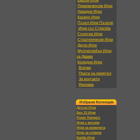
Екшън Игри
Приключенски Игри
Аркадни Игри
Казино Игри
Пъзел Игри Пъзели
Игри със Стрелба
Спортни Игри
Стратегически Игри
Други Игри
Мултиплейър Игри
за Двама
Коледни Игри
-
Всички
-
Прати на приятел
-
За контакти
-
Реклама
Избрани Колекции
Детски Игри
Бен 10 Игри
Power Rangers
Игри с мотори
Игри за момичета
Игри за готвене
Барби Игри