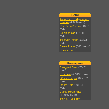
Нови
Angry Birds - Ядосаните
Пилета
(48606 пъти)
Сватбени Рокли
(14057
пъти)
Рокли за бал
(13141
пъти)
Вечерни Рокли
(12413
пъти)
Бални Рокли
(8662 пъти)
Нови Игри
Най-играни
Самурай Джак
(734311
пъти)
Готвачка
(669199 пъти)
Облечи Барби
(607152
пъти)
Облечи ме
(501191
пъти)
Супер момичета
(479659 пъти)
Всички Топ Игри