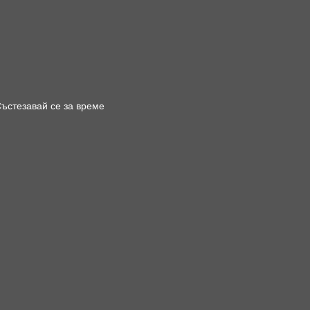
Състезавай се за време