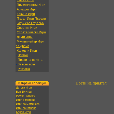
Екшън Игри
Приключенски Игри
Аркадни Игри
Казино Игри
Пъзел Игри Пъзели
Игри със Стрелба
Спортни Игри
Стратегически Игри
Други Игри
Мултиплейър Игри
за Двама
Коледни Игри
-
Всички
-
Прати на приятел
-
За контакти
-
Реклама
Прати на приятел
Избрани Колекции
Детски Игри
Бен 10 Игри
Power Rangers
Игри с мотори
Игри за момичета
Игри за готвене
Барби Игри