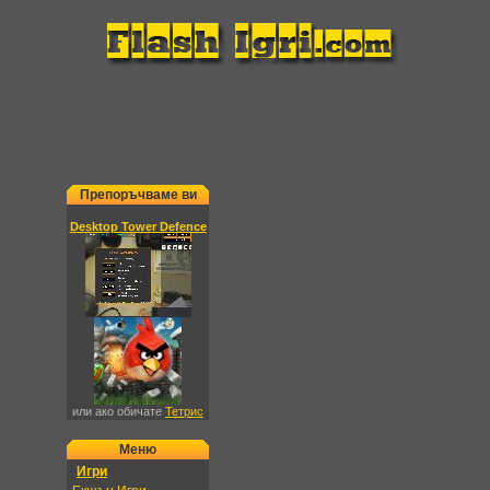
Препоръчваме ви
Desktop Tower Defence
или ако обичате
Тетрис
Меню
-
Игри