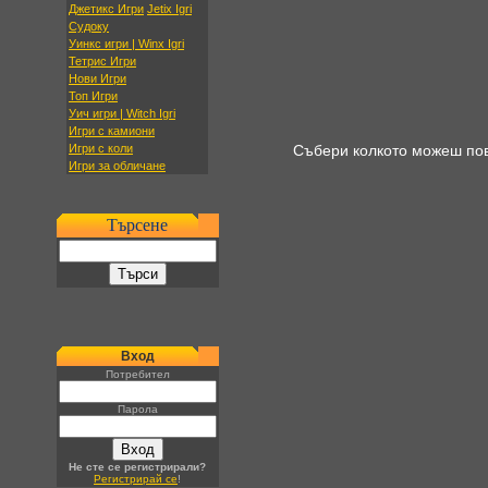
Джетикс Игри
Jetix Igri
Судоку
Уинкс игри | Winx Igri
Тетрис Игри
Нови Игри
Топ Игри
Уич игри | Witch Igri
Игри с камиони
Игри с коли
Събери колкото можеш пове
Игри за обличане
Търсене
Вход
Потребител
Парола
Не сте се регистрирали?
Регистрирай се
!