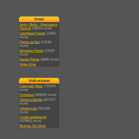
Нови
Angry Birds - Ядосаните
Пилета
(48614 пъти)
Сватбени Рокли
(14061
пъти)
Рокли за бал
(13146
пъти)
Вечерни Рокли
(12419
пъти)
Бални Рокли
(8666 пъти)
Нови Игри
Най-играни
Самурай Джак
(734316
пъти)
Готвачка
(669205 пъти)
Облечи Барби
(607157
пъти)
Облечи ме
(501194
пъти)
Супер момичета
(479663 пъти)
Всички Топ Игри