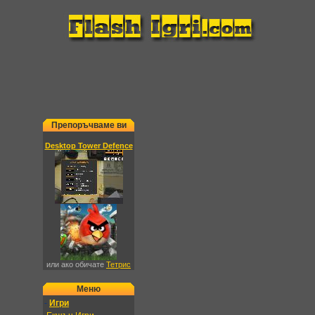
Препоръчваме ви
Desktop Tower Defence
или ако обичате
Тетрис
Меню
-
Игри