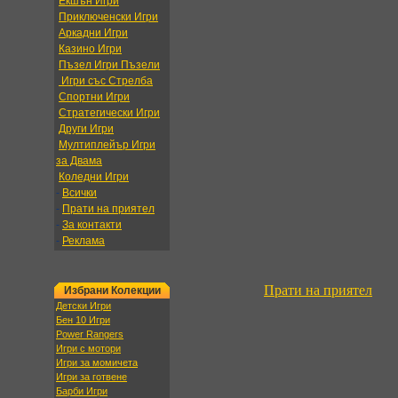
Екшън Игри
Приключенски Игри
Аркадни Игри
Казино Игри
Пъзел Игри Пъзели
Игри със Стрелба
Спортни Игри
Стратегически Игри
Други Игри
Мултиплейър Игри
за Двама
Коледни Игри
-
Всички
-
Прати на приятел
-
За контакти
-
Реклама
Прати на приятел
Избрани Колекции
Детски Игри
Бен 10 Игри
Power Rangers
Игри с мотори
Игри за момичета
Игри за готвене
Барби Игри