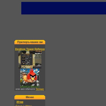
Препоръчваме ви
Desktop Tower Defence
или ако обичате
Тетрис
Меню
-
Игри