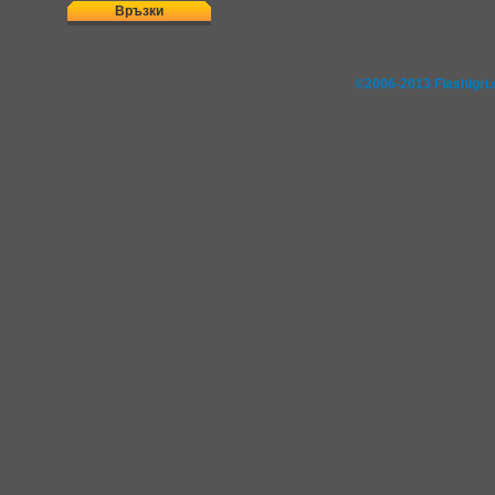
Връзки
©2006-2013 FlashIgr