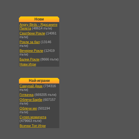
Нови
Angry Birds - Ядосаните
Пилета
(48614 пъти)
Сватбени Рокли
(14061
пъти)
Рокли за бал
(13146
пъти)
Вечерни Рокли
(12419
пъти)
Бални Рокли
(8666 пъти)
Нови Игри
Най-играни
Самурай Джак
(734316
пъти)
Готвачка
(669205 пъти)
Облечи Барби
(607157
пъти)
Облечи ме
(501194
пъти)
Супер момичета
(479663 пъти)
Всички Топ Игри