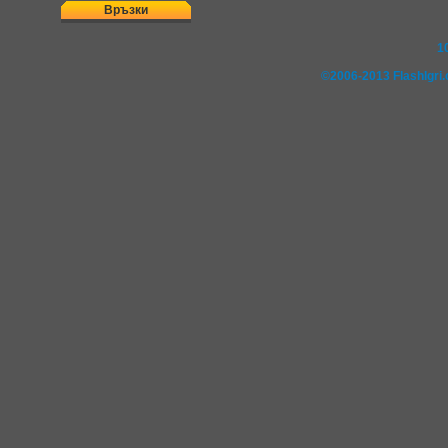
Връзки
1
©2006-2013 FlashIgr