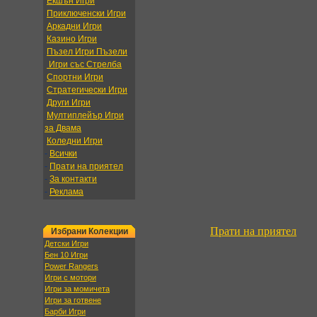
Екшън Игри
Приключенски Игри
Аркадни Игри
Казино Игри
Пъзел Игри Пъзели
Игри със Стрелба
Спортни Игри
Стратегически Игри
Други Игри
Мултиплейър Игри
за Двама
Коледни Игри
-
Всички
-
Прати на приятел
-
За контакти
-
Реклама
Прати на приятел
Избрани Колекции
Детски Игри
Бен 10 Игри
Power Rangers
Игри с мотори
Игри за момичета
Игри за готвене
Барби Игри