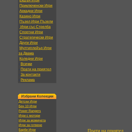
Екшън Игри
Приключенски Игри
Аркадни Игри
Казино Игри
Пъзел Игри Пъзели
Игри със Стрелба
Спортни Игри
Стратегически Игри
Други Игри
Мултиплейър Игри
за Двама
Коледни Игри
-
Всички
-
Прати на приятел
-
За контакти
-
Реклама
Избрани Колекции
Детски Игри
Бен 10 Игри
Power Rangers
Игри с мотори
Игри за момичета
Игри за готвене
Барби Игри
Прати на приятел