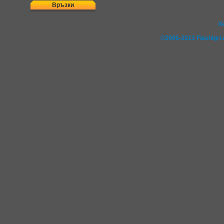
Връзки
Х
©2006-2013 FlashIgr