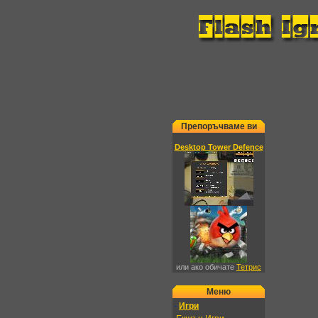
Препоръчваме ви
Desktop Tower Defence
или ако обичате
Тетрис
Меню
-
Игри