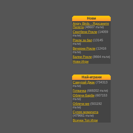
Нови
Angry Birds - Ядосаните
Пилета
(48607 пъти)
Сватбени Рокли
(14059
пъти)
Рокли за бал
(13145
пъти)
Вечерни Рокли
(12416
пъти)
Бални Рокли
(8664 пъти)
Нови Игри
Най-играни
Самурай Джак
(734313
пъти)
Готвачка
(669202 пъти)
Облечи Барби
(607153
пъти)
Облечи ме
(501192
пъти)
Супер момичета
(479661 пъти)
Всички Топ Игри