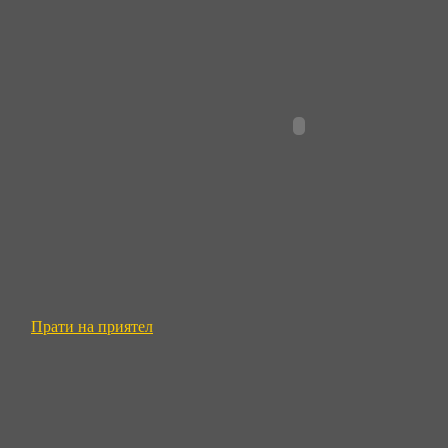
Прати на приятел