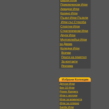
Екшън Игри
Приключенски Игри
Аркадни Игри
Казино Игри
Пъзел Игри Пъзели
Игри със Стрелба
Спортни Игри
Стратегически Игри
Други Игри
Мултиплейър Игри
за Двама
Коледни Игри
-
Всички
-
Прати на приятел
-
За контакти
-
Реклама
Избрани Колекции
Детски Игри
Бен 10 Игри
Power Rangers
Игри с мотори
Игри за момичета
Игри за готвене
Барби Игри