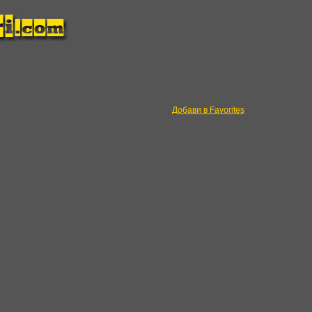
Добави в Favorites