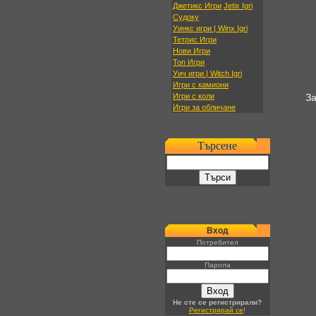
Джетикс Игри
Jetix Igri
Судоку
Уинкс игри | Winx Igri
Тетрис Игри
Нови Игри
Топ Игри
Уич игри | Witch Igri
Игри с камиони
Игри с коли
За
Игри за обличане
Търсене
Вход
Потребител
Парола
Не сте се регистрирали?
Регистрирай се
!