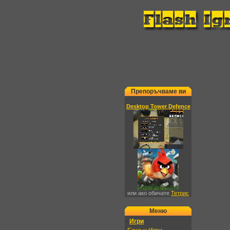
Препоръчваме ви
Desktop Tower Defence
или ако обичате
Тетрис
Меню
-
Игри