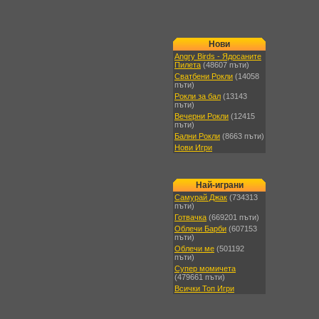
Нови
Angry Birds - Ядосаните
Пилета
(48607 пъти)
Сватбени Рокли
(14058
пъти)
Рокли за бал
(13143
пъти)
Вечерни Рокли
(12415
пъти)
Бални Рокли
(8663 пъти)
Нови Игри
Най-играни
Самурай Джак
(734313
пъти)
Готвачка
(669201 пъти)
Облечи Барби
(607153
пъти)
Облечи ме
(501192
пъти)
Супер момичета
(479661 пъти)
Всички Топ Игри