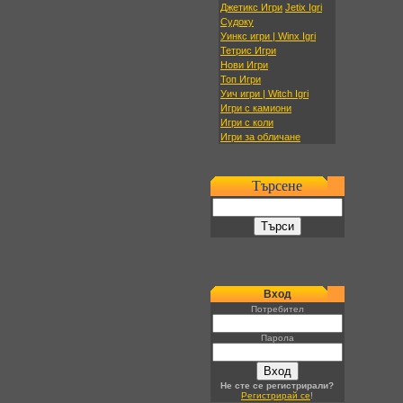
Джетикс Игри
Jetix Igri
Судоку
Уинкс игри | Winx Igri
Тетрис Игри
Нови Игри
Топ Игри
Уич игри | Witch Igri
Игри с камиони
Игри с коли
Игри за обличане
Търсене
Вход
Потребител
Парола
Не сте се регистрирали?
Регистрирай се
!