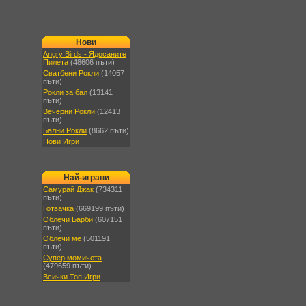
Нови
Angry Birds - Ядосаните
Пилета
(48606 пъти)
Сватбени Рокли
(14057
пъти)
Рокли за бал
(13141
пъти)
Вечерни Рокли
(12413
пъти)
Бални Рокли
(8662 пъти)
Нови Игри
Най-играни
Самурай Джак
(734311
пъти)
Готвачка
(669199 пъти)
Облечи Барби
(607151
пъти)
Облечи ме
(501191
пъти)
Супер момичета
(479659 пъти)
Всички Топ Игри