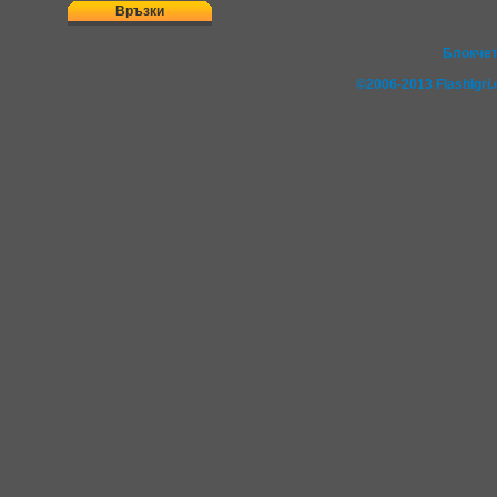
Връзки
Блокчет
©2006-2013 FlashIgr