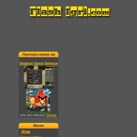
Препоръчваме ви
Desktop Tower Defence
или ако обичате
Тетрис
Меню
-
Игри