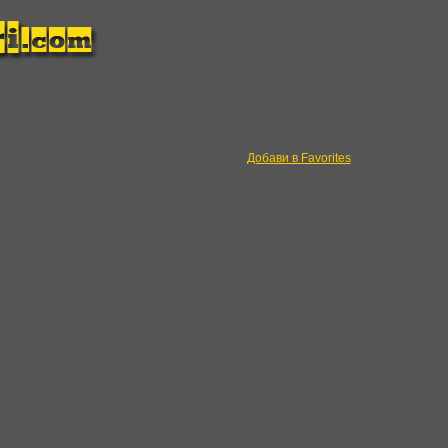
Добави в Favorites