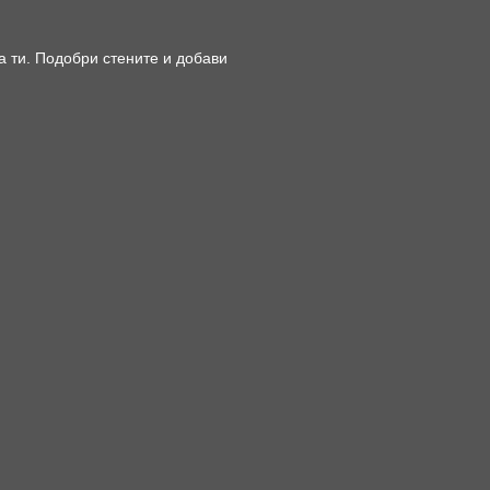
а ти. Подобри стените и добави