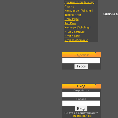
Джетикс Игри
Jetix Igri
Судоку
Уинкс игри | Winx Igri
Кликни в
Тетрис Игри
Нови Игри
Топ Игри
Уич игри | Witch Igri
Игри с камиони
Игри с коли
Игри за обличане
Търсене
Вход
Потребител
Парола
Не сте се регистрирали?
Регистрирай се
!