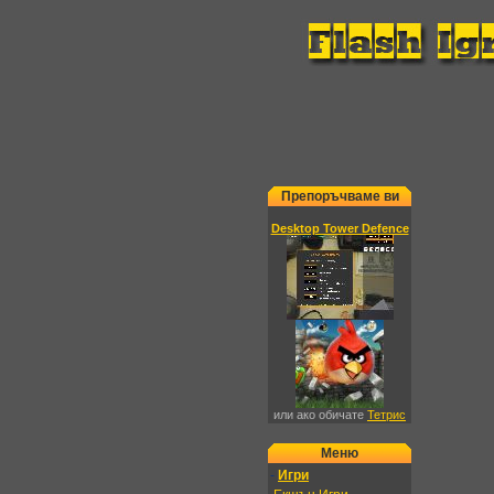
Препоръчваме ви
Desktop Tower Defence
или ако обичате
Тетрис
Меню
-
Игри