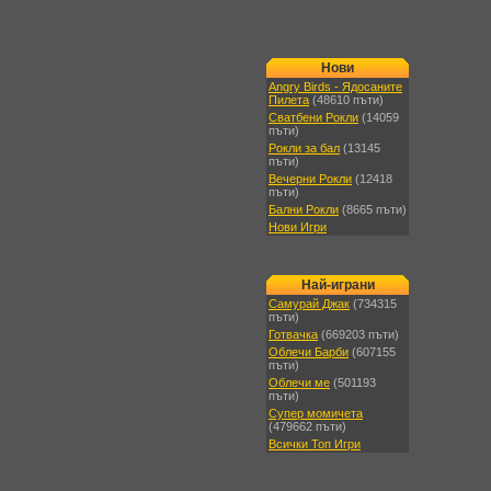
Нови
Angry Birds - Ядосаните
Пилета
(48610 пъти)
Сватбени Рокли
(14059
пъти)
Рокли за бал
(13145
пъти)
Вечерни Рокли
(12418
пъти)
Бални Рокли
(8665 пъти)
Нови Игри
Най-играни
Самурай Джак
(734315
пъти)
Готвачка
(669203 пъти)
Облечи Барби
(607155
пъти)
Облечи ме
(501193
пъти)
Супер момичета
(479662 пъти)
Всички Топ Игри