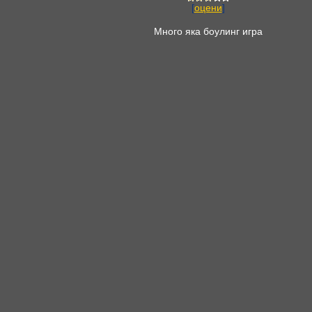
[
оцени
]
Много яка боулинг игра