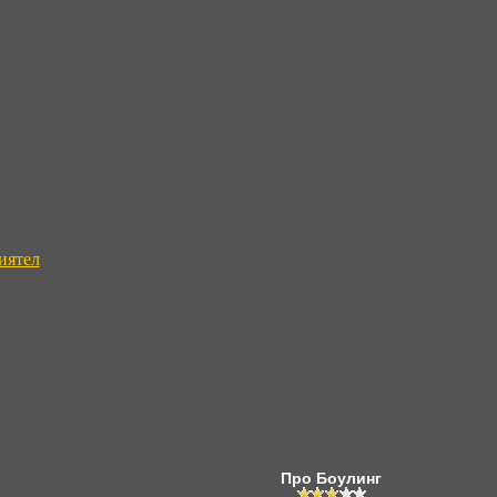
иятел
Про Боулинг