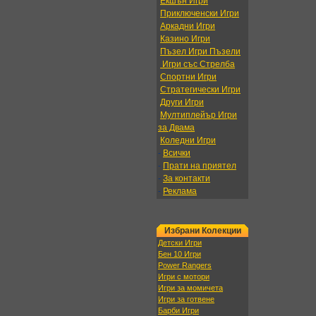
Екшън Игри
Приключенски Игри
Аркадни Игри
Казино Игри
Пъзел Игри Пъзели
Игри със Стрелба
Спортни Игри
Стратегически Игри
Други Игри
Мултиплейър Игри
за Двама
Коледни Игри
-
Всички
-
Прати на приятел
-
За контакти
-
Реклама
Избрани Колекции
Детски Игри
Бен 10 Игри
Power Rangers
Игри с мотори
Игри за момичета
Игри за готвене
Барби Игри