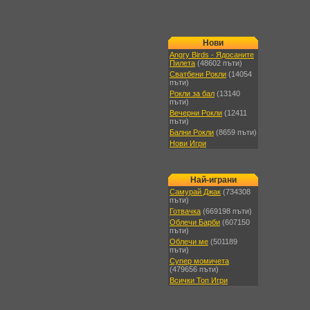
Нови
Angry Birds - Ядосаните
Пилета
(48602 пъти)
Сватбени Рокли
(14054
пъти)
Рокли за бал
(13140
пъти)
Вечерни Рокли
(12411
пъти)
Бални Рокли
(8659 пъти)
Нови Игри
Най-играни
Самурай Джак
(734308
пъти)
Готвачка
(669198 пъти)
Облечи Барби
(607150
пъти)
Облечи ме
(501189
пъти)
Супер момичета
(479656 пъти)
Всички Топ Игри