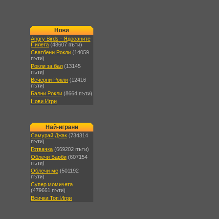
Нови
Angry Birds - Ядосаните
Пилета
(48607 пъти)
Сватбени Рокли
(14059
пъти)
Рокли за бал
(13145
пъти)
Вечерни Рокли
(12416
пъти)
Бални Рокли
(8664 пъти)
Нови Игри
Най-играни
Самурай Джак
(734314
пъти)
Готвачка
(669202 пъти)
Облечи Барби
(607154
пъти)
Облечи ме
(501192
пъти)
Супер момичета
(479661 пъти)
Всички Топ Игри