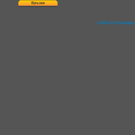
Връзки
©2006-2013 FlashIgr