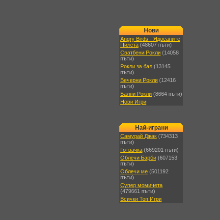
Нови
Angry Birds - Ядосаните
Пилета
(48607 пъти)
Сватбени Рокли
(14058
пъти)
Рокли за бал
(13145
пъти)
Вечерни Рокли
(12416
пъти)
Бални Рокли
(8664 пъти)
Нови Игри
Най-играни
Самурай Джак
(734313
пъти)
Готвачка
(669201 пъти)
Облечи Барби
(607153
пъти)
Облечи ме
(501192
пъти)
Супер момичета
(479661 пъти)
Всички Топ Игри