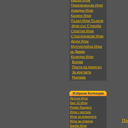
Екшън Игри
Приключенски Игри
Аркадни Игри
Казино Игри
Пъзел Игри Пъзели
Игри със Стрелба
Спортни Игри
Стратегически Игри
Други Игри
Мултиплейър Игри
за Двама
Коледни Игри
-
Всички
-
Прати на приятел
-
За контакти
-
Реклама
Избрани Колекции
Детски Игри
Бен 10 Игри
Power Rangers
Игри с мотори
Игри за момичета
Пр
Игри за готвене
Барби Игри