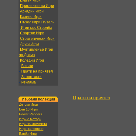
Екшън Игри
Приключенски Игри
Аркадни Игри
Казино Игри
Пъзел Игри Пъзели
Игри със Стрелба
Спортни Игри
Стратегически Игри
Други Игри
Мултиплейър Игри
за Двама
Коледни Игри
-
Всички
-
Прати на приятел
-
За контакти
-
Реклама
Прати на приятел
Избрани Колекции
Детски Игри
Бен 10 Игри
Power Rangers
Игри с мотори
Игри за момичета
Игри за готвене
Барби Игри