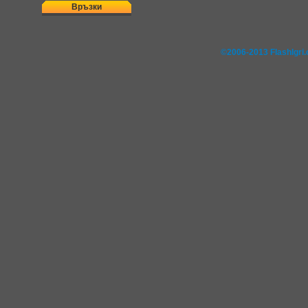
Връзки
©2006-2013 FlashIgr