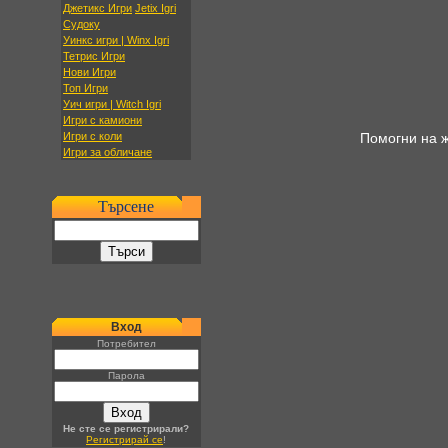
Джетикс Игри
Jetix Igri
Судоку
Уинкс игри | Winx Igri
Тетрис Игри
Нови Игри
Топ Игри
Уич игри | Witch Igri
Игри с камиони
Игри с коли
Помогни на ж
Игри за обличане
Търсене
Вход
Потребител
Парола
Не сте се регистрирали?
Регистрирай се
!