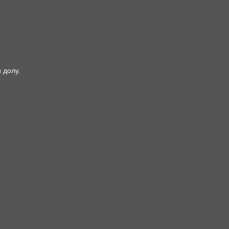
 долу.