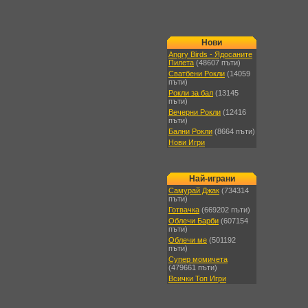
Нови
Angry Birds - Ядосаните
Пилета
(48607 пъти)
Сватбени Рокли
(14059
пъти)
Рокли за бал
(13145
пъти)
Вечерни Рокли
(12416
пъти)
Бални Рокли
(8664 пъти)
Нови Игри
Най-играни
Самурай Джак
(734314
пъти)
Готвачка
(669202 пъти)
Облечи Барби
(607154
пъти)
Облечи ме
(501192
пъти)
Супер момичета
(479661 пъти)
Всички Топ Игри