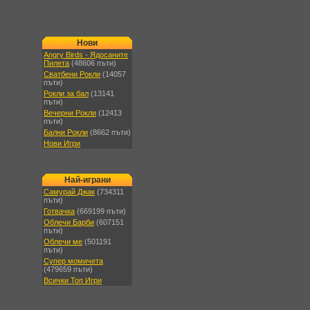
Нови
Angry Birds - Ядосаните
Пилета
(48606 пъти)
Сватбени Рокли
(14057
пъти)
Рокли за бал
(13141
пъти)
Вечерни Рокли
(12413
пъти)
Бални Рокли
(8662 пъти)
Нови Игри
Най-играни
Самурай Джак
(734311
пъти)
Готвачка
(669199 пъти)
Облечи Барби
(607151
пъти)
Облечи ме
(501191
пъти)
Супер момичета
(479659 пъти)
Всички Топ Игри