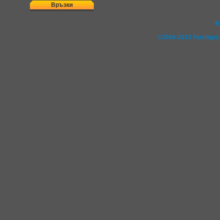
Връзки
В
©2006-2013 FlashIgr