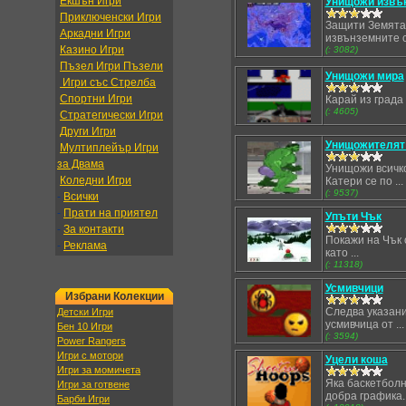
Екшън Игри
Унищожи извъ
Приключенски Игри
Защити Земята
Аркадни Игри
извънземните с 
Казино Игри
(: 3082)
Пъзел Игри Пъзели
Унищожи мира
Игри със Стрелба
Спортни Игри
Карай из града 
(: 4605)
Стратегически Игри
Други Игри
Унищожителят
Мултиплейър Игри
за Двама
Унищожи всичко
Коледни Игри
Катери се по ...
(: 9537)
-
Всички
-
Прати на приятел
Упъти Чък
-
За контакти
Покажи на Чък 
-
Реклама
като ...
(: 11318)
Усмивчици
Избрани Колекции
Следва указани
Детски Игри
усмивчица от ...
Бен 10 Игри
(: 3594)
Power Rangers
Игри с мотори
Уцели коша
Игри за момичета
Яка баскетболн
Игри за готвене
добра графика. .
Барби Игри