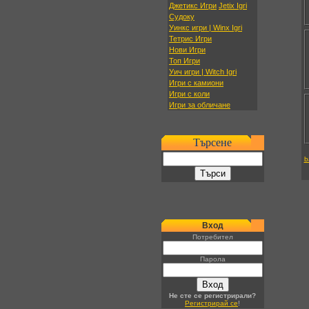
Джетикс Игри
Jetix Igri
Судоку
Уинкс игри | Winx Igri
Тетрис Игри
Нови Игри
Топ Игри
Уич игри | Witch Igri
Игри с камиони
Игри с коли
Игри за обличане
Търсене
b
Вход
Потребител
Парола
Не сте се регистрирали?
Регистрирай се
!