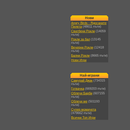
Нови
Angry Birds - Ядосаните
Пилета
(48611 пъти)
Сватбени Рокли
(14059
пъти)
Рокли за бал
(13145
пъти)
Вечерни Рокли
(12418
пъти)
Бални Рокли
(8665 пъти)
Нови Игри
Най-играни
Самурай Джак
(734315
пъти)
Готвачка
(669203 пъти)
Облечи Барби
(607155
пъти)
Облечи ме
(501193
пъти)
Супер момичета
(479662 пъти)
Всички Топ Игри