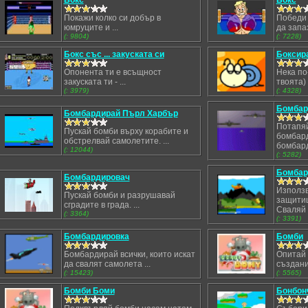
Бокс
Бокс
Покажи колко си добър в
Победи 
юмруците и ...
да запаз
(: 9804)
(: 7228)
Бокс със ... закуската си
Боксир
Опонента ти е всъщност
Нека по
закуската ти - ...
твоята) 
(: 3979)
(: 4328)
Бомбар
Бомбардирай Пърл Харбър
Потапяй
Пускай бомби върху корабите и
бомбард
обстрелвай самолетите. ...
бомбард
(: 12044)
(: 5282)
Бомбар
Бомбардировач
Използв
Пускай бомби и разрушавай
защити
сградите в града. ...
Сваляй .
(: 3364)
(: 3391)
Бомбардировка
Бомби
Бомбардирай всички, които искат
Опитай 
да свалят самолета ...
създания
(: 15423)
(: 5565)
Бомби Боми
Бонбон