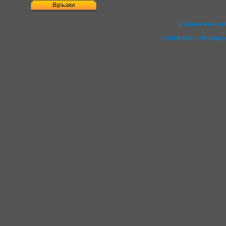
Връзки
Стратегически И
©2006-2013 FlashIgr