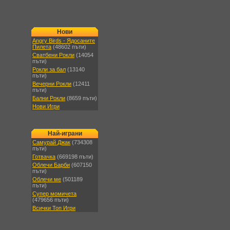
Нови
Angry Birds - Ядосаните
Пилета
(48602 пъти)
Сватбени Рокли
(14054
пъти)
Рокли за бал
(13140
пъти)
Вечерни Рокли
(12411
пъти)
Бални Рокли
(8659 пъти)
Нови Игри
Най-играни
Самурай Джак
(734308
пъти)
Готвачка
(669198 пъти)
Облечи Барби
(607150
пъти)
Облечи ме
(501189
пъти)
Супер момичета
(479656 пъти)
Всички Топ Игри