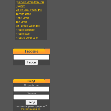
Джетикс Игри
Jetix Igri
Судоку
Уинкс игри | Winx Igri
Тетрис Игри
Нови Игри
Топ Игри
Уич игри | Witch Igri
Игри с камиони
Игри с коли
Игри за обличане
Търсене
Вход
Потребител
Парола
Не сте се регистрирали?
Регистрирай се
!