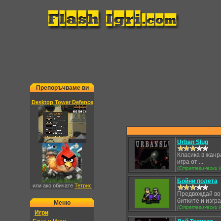
Препоръчваме ви
Desktop Tower Defence
Urban Slug
Класика в жанр
игра от ...
(Стратегически И
Бойни полета
или ако обичате
Тетрис
Предвождай во
битките и изград
Меню
(Стратегически И
-
Игри